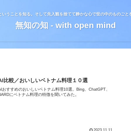
ということを知る。そして先入観を捨てて静かな心で世の中のものごと
無知の知 - with open mind
AI比較／おいしいベトナム料理１０選
AIおすすめのおいしいベトナム料理10選。Bing、ChatGPT、
BARDにベトナム料理の特徴を聞いてみた。
2023.11.11